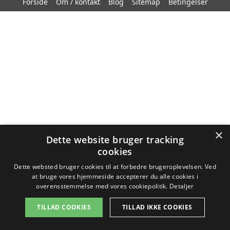
Forside
Om / kontakt
Blog
Sitemap
Betingelser
×
Dette website bruger tracking
cookies
Dette websted bruger cookies til at forbedre brugeroplevelsen. Ved
at bruge vores hjemmeside accepterer du alle cookies i
overensstemmelse med vores cookiepolitik.
Detaljer
TILLAD COOKIES
TILLAD IKKE COOKIES